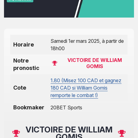
Samedi 1er mars 2025, à partir de
Horaire
18h00
VICTOIRE DE WILLIAM
Notre
GOMIS
pronostic
1.80 (Misez 100 CAD et gagnez
Cote
180 CAD si William Gomis
remporte le combat !)
Bookmaker
20BET Sports
VICTOIRE DE WILLIAM
GOMIS