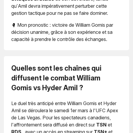
qu’Amil devra impérativement perturber cette
gestion tactique pour ne pas se faire dominer.
🥊 Mon pronostic : victoire de William Gomis par
décision unanime, grâce à son expérience et sa
capacité à prendre le contrôle des échanges.
Quelles sont les chaînes qui
diffusent le combat William
Gomis vs Hyder Amil ?
Le duel très anticipé entre William Gomis et Hyder
Amil se déroulera le samedi 1er mars à l'UFC Apex
de Las Vegas. Pour les spectateurs canadiens,
l'affrontement sera diffusé en direct sur
TSN
et
RDS
, avec un accès en streaming sur
TSN+
et,