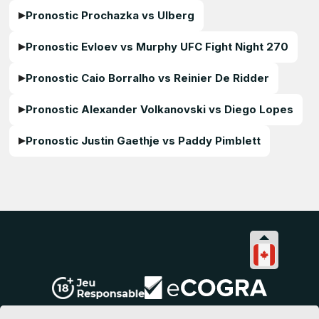
Pronostic Prochazka vs Ulberg
Pronostic Evloev vs Murphy UFC Fight Night 270
Pronostic Caio Borralho vs Reinier De Ridder
Pronostic Alexander Volkanovski vs Diego Lopes
Pronostic Justin Gaethje vs Paddy Pimblett