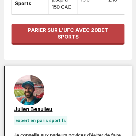
Sports
150 CAD
PARIER SUR L’UFC AVEC 20BET
SPORTS
Julien Beaulieu
Expert en paris sportifs
Je conseille aux parieurs novices d’éviter de faire