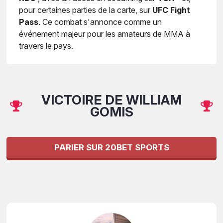
pour certaines parties de la carte, sur
UFC Fight
Pass
. Ce combat s'annonce comme un
événement majeur pour les amateurs de MMA à
travers le pays.
VICTOIRE DE WILLIAM
GOMIS
PARIER SUR 20BET SPORTS