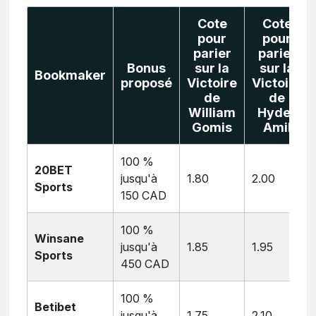
Cote
Cote
pour
pour
parier
parier
Bonus
sur la
sur la
Bookmaker
proposé
Victoire
Victoire
de
de
William
Hyder
Gomis
Amil
100 %
20BET
jusqu'à
1.80
2.00
Sports
150 CAD
100 %
Winsane
jusqu'à
1.85
1.95
Sports
450 CAD
100 %
Betibet
jusqu'à
1.75
2.10