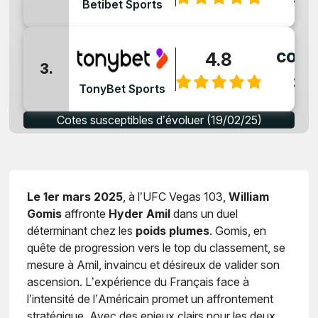
Betibet Sports
cote
4.8
3.
:
TonyBet Sports
Cotes susceptibles d’évoluer (19/02/25)
Le 1er mars 2025
, à l’UFC Vegas 103,
William
Gomis
affronte
Hyder Amil
dans un duel
déterminant chez les
poids plumes
. Gomis, en
quête de progression vers le top du classement, se
mesure à Amil, invaincu et désireux de valider son
ascension. L’expérience du Français face à
l’intensité de l’Américain promet un affrontement
stratégique. Avec des enjeux clairs pour les deux