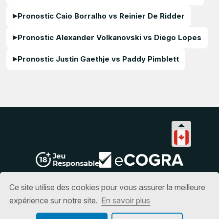
Pronostic Caio Borralho vs Reinier De Ridder
Pronostic Alexander Volkanovski vs Diego Lopes
Pronostic Justin Gaethje vs Paddy Pimblett
Ce site utilise des cookies pour vous assurer la meilleure
Politique de confidentialité
expérience sur notre site.
En savoir plus
Contactez-nous
Site Map