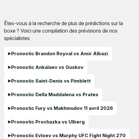
Êtes-vous à la recherche de plus de prédictions sur la
boxe ? Voici une compilation des prévisions de nos
spécialistes
Pronostic Brandon Royval vs Amir Albazi
Pronostic Ankalaev vs Guskov
Pronostic Saint-Denis vs Pimblett
Pronostic Della Maddalena vs Prates
Pronostic Fury vs Makhmudov 11 avril 2026
Pronostic Prochazka vs Ulberg
Pronostic Evloev vs Murphy UFC Fight Night 270