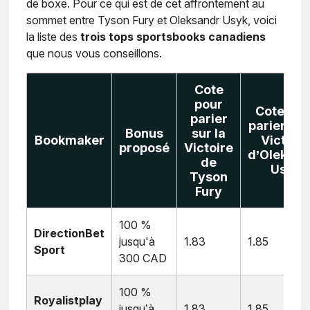
de boxe. Pour ce qui est de cet affrontement au
sommet entre Tyson Fury et Oleksandr Usyk, voici
la liste des
trois tops sportsbooks canadiens
que nous vous conseillons.
Cote
pour
Cote pou
parier
parier sur
Bonus
sur la
Bookmaker
Victoir
proposé
Victoire
d’Oleksan
de
Usyk
Tyson
Fury
100 %
DirectionBet
jusqu'à
1.83
1.85
Sport
300 CAD
100 %
Royalistplay
jusqu’à
1.83
1.85