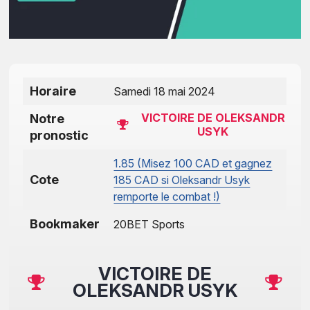
Horaire
Samedi 18 mai 2024
VICTOIRE DE OLEKSANDR
Notre
USYK
pronostic
1.85 (Misez 100 CAD et gagnez
Cote
185 CAD si Oleksandr Usyk
remporte le combat !)
Bookmaker
20BET Sports
VICTOIRE DE
OLEKSANDR USYK