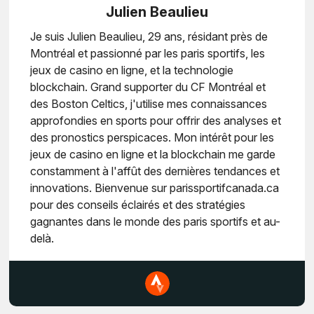
Julien Beaulieu
Je suis Julien Beaulieu, 29 ans, résidant près de
Montréal et passionné par les paris sportifs, les
jeux de casino en ligne, et la technologie
blockchain. Grand supporter du CF Montréal et
des Boston Celtics, j'utilise mes connaissances
approfondies en sports pour offrir des analyses et
des pronostics perspicaces. Mon intérêt pour les
jeux de casino en ligne et la blockchain me garde
constamment à l'affût des dernières tendances et
innovations. Bienvenue sur parissportifcanada.ca
pour des conseils éclairés et des stratégies
gagnantes dans le monde des paris sportifs et au-
delà.