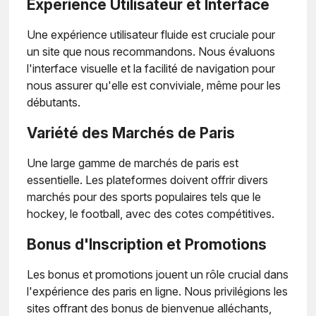
Expérience Utilisateur et Interface
Une expérience utilisateur fluide est cruciale pour
un site que nous recommandons. Nous évaluons
l'interface visuelle et la facilité de navigation pour
nous assurer qu'elle est conviviale, même pour les
débutants.
Variété des Marchés de Paris
Une large gamme de marchés de paris est
essentielle. Les plateformes doivent offrir divers
marchés pour des sports populaires tels que le
hockey, le football, avec des cotes compétitives.
Bonus d'Inscription et Promotions
Les bonus et promotions jouent un rôle crucial dans
l'expérience des paris en ligne. Nous privilégions les
sites offrant des bonus de bienvenue alléchants,