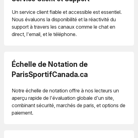
Un service client fiable et accessible est essentiel.
Nous évaluons la disponibilité et la réactivité du
support à travers les canaux comme le chat en
direct, l'email, et le téléphone.
Échelle de Notation de
ParisSportifCanada.ca
Notre échelle de notation offre à nos lecteurs un
aperçu rapide de l'évaluation globale d'un site,
combinant sécurité, marchés de paris, et options de
paiement.