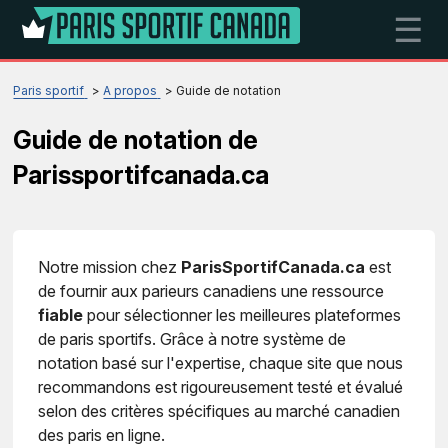
☰
Paris sportif
A propos
Guide de notation
Guide de notation de
Parissportifcanada.ca
Notre mission chez
ParisSportifCanada.ca
est
de fournir aux parieurs canadiens une ressource
fiable
pour sélectionner les meilleures plateformes
de paris sportifs. Grâce à notre système de
notation basé sur l'expertise, chaque site que nous
recommandons est rigoureusement testé et évalué
selon des critères spécifiques au marché canadien
des paris en ligne.