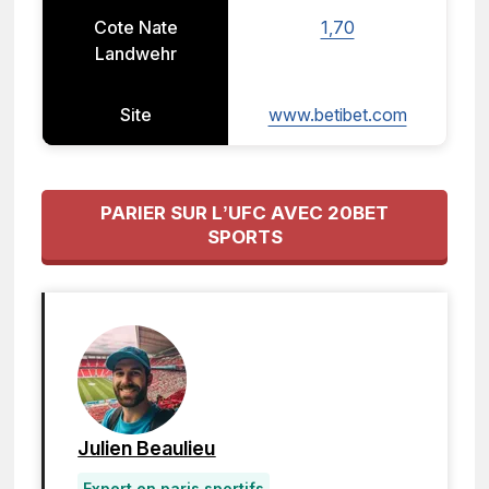
Cote Nate
1,70
Landwehr
Site
www.betibet.com
PARIER SUR L’UFC AVEC 20BET
SPORTS
Julien Beaulieu
Expert en paris sportifs