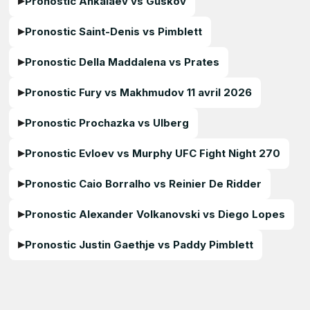
Pronostic Ankalaev vs Guskov
Pronostic Saint-Denis vs Pimblett
Pronostic Della Maddalena vs Prates
Pronostic Fury vs Makhmudov 11 avril 2026
Pronostic Prochazka vs Ulberg
Pronostic Evloev vs Murphy UFC Fight Night 270
Pronostic Caio Borralho vs Reinier De Ridder
Pronostic Alexander Volkanovski vs Diego Lopes
Pronostic Justin Gaethje vs Paddy Pimblett