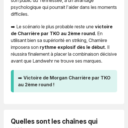
son public du Tennessee, a un avantage
psychologique qui pourrait l'aider dans les moments
difficiles.
➡️ Le scénario le plus probable reste une
victoire
de Charrière par TKO au 2ème round
. En
utilisant bien sa supériorité en striking, Charrière
imposera son
rythme explosif dès le début
. Il
réussira finalement à placer la combinaison décisive
avant que Landwehr ne trouve ses marques.
➡️
Victoire de Morgan Charrière par TKO
au 2ème round !
Quelles sont les chaînes qui