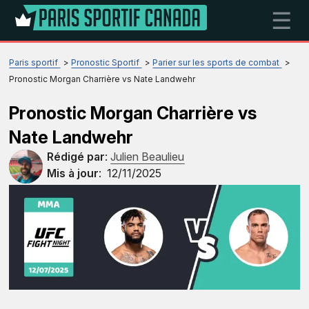
☰
Paris sportif
Pronostic Sportif
Parier sur les sports de combat
Pronostic Morgan Charrière vs Nate Landwehr
Pronostic Morgan Charrière vs
Nate Landwehr
Rédigé par
:
Julien Beaulieu
Mis à jour
:
12/11/2025