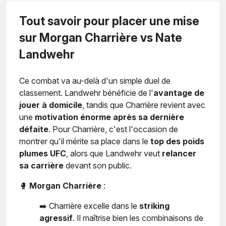
Tout savoir pour placer une mise
sur Morgan Charrière vs Nate
Landwehr
Ce combat va au-delà d'un simple duel de
classement. Landwehr bénéficie de l'
avantage de
jouer à domicile
, tandis que Charrière revient avec
une
motivation énorme après sa dernière
défaite
. Pour Charrière, c'est l'occasion de
montrer qu'il mérite sa place dans le
top des poids
plumes UFC
, alors que Landwehr veut
relancer
sa carrière
devant son public.
🥊
Morgan Charrière
:
➡️ Charrière excelle dans le
striking
agressif
. Il maîtrise bien les combinaisons de