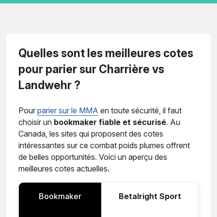
Quelles sont les meilleures cotes
pour parier sur Charrière vs
Landwehr ?
Pour
parier sur le MMA
en toute sécurité, il faut
choisir un
bookmaker fiable et sécurisé
. Au
Canada, les sites qui proposent des cotes
intéressantes sur ce combat poids plumes offrent
de belles opportunités. Voici un aperçu des
meilleures cotes actuelles.
Bookmaker
Betalright Sport