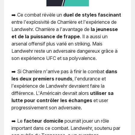
➡️ Ce combat révèle un
duel de styles fascinant
entre l'explosivité de Charrière et l'expérience de
Landwehr. Charrière a l'avantage de
la jeunesse
et de la puissance de frappe
. Il a aussi un
arsenal offensif plus varié en striking. Mais
Landwehr reste un adversaire dangereux grâce à
son expérience UFC et sa polyvalence.
➡️ Si Charrière n'arrive pas à finir le combat
dans
les deux premiers rounds
, l'endurance et
l'expérience de Landwehr devraient faire la
différence. L'Américain devrait alors
utiliser sa
lutte pour contrôler les échanges
et user
progressivement son adversaire.
➡️ Le
facteur domicile
pourrait jouer un rôle
important dans ce combat. Landwehr, soutenu par