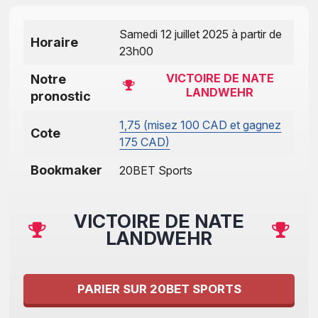
Samedi 12 juillet 2025 à partir de
Horaire
23h00
VICTOIRE DE NATE
Notre
LANDWEHR
pronostic
1,75 (misez 100 CAD et gagnez
Cote
175 CAD)
Bookmaker
20BET Sports
VICTOIRE DE NATE
LANDWEHR
PARIER SUR 20BET SPORTS