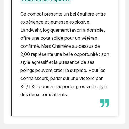
Ce combat présente un bel équilibre entre
expérience et jeunesse explosive.
Landwehr, logiquement favori à domicile,
offre une cote solide pour un vétéran
confirmé. Mais Charrière au-dessus de
2,00 représente une belle opportunité : son
style agressif et la puissance de ses
poings peuvent créer la surprise. Pour les
connaisseurs, parier sur une victoire par
KO/TKO pourrait rapporter gros vu le style
des deux combattants.