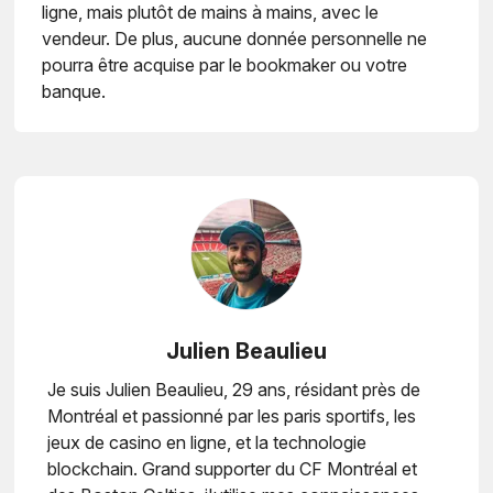
ligne, mais plutôt de mains à mains, avec le
vendeur. De plus, aucune donnée personnelle ne
pourra être acquise par le bookmaker ou votre
banque.
Julien Beaulieu
Je suis Julien Beaulieu, 29 ans, résidant près de
Montréal et passionné par les paris sportifs, les
jeux de casino en ligne, et la technologie
blockchain. Grand supporter du CF Montréal et