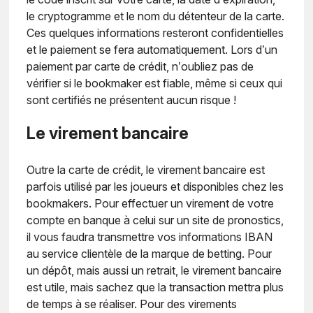
le cryptogramme et le nom du détenteur de la carte.
Ces quelques informations resteront confidentielles
et le paiement se fera automatiquement. Lors d’un
paiement par carte de crédit, n’oubliez pas de
vérifier si le bookmaker est fiable, même si ceux qui
sont certifiés ne présentent aucun risque !
Le virement bancaire
Outre la carte de crédit, le virement bancaire est
parfois utilisé par les joueurs et disponibles chez les
bookmakers. Pour effectuer un virement de votre
compte en banque à celui sur un site de pronostics,
il vous faudra transmettre vos informations IBAN
au service clientèle de la marque de
betting
. Pour
un dépôt, mais aussi un retrait, le virement bancaire
est utile, mais sachez que la transaction mettra plus
de temps à se réaliser. Pour des virements