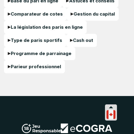
Base du pari en ligne
Astuces et conseils
Comparateur de cotes
Gestion du capital
La législation des paris en ligne
Type de paris sportifs
Cash out
Programme de parrainage
Parieur professionnel