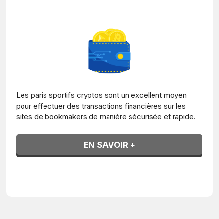
Les paris sportifs cryptos sont un excellent moyen
pour effectuer des transactions financières sur les
sites de bookmakers de manière sécurisée et rapide.
EN SAVOIR +