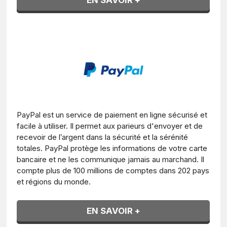
EN SAVOIR +
PayPal est un service de paiement en ligne sécurisé et
facile à utiliser. Il permet aux parieurs d'envoyer et de
recevoir de l’argent dans la sécurité et la sérénité
totales. PayPal protège les informations de votre carte
bancaire et ne les communique jamais au marchand. Il
compte plus de 100 millions de comptes dans 202 pays
et régions du monde.
EN SAVOIR +