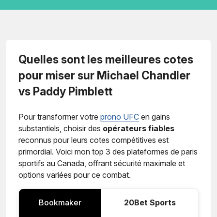
Quelles sont les meilleures cotes
pour miser sur Michael Chandler
vs Paddy Pimblett
Pour transformer votre
prono UFC
en gains
substantiels, choisir des
opérateurs fiables
reconnus pour leurs cotes compétitives est
primordial. Voici mon top 3 des plateformes de paris
sportifs au Canada, offrant sécurité maximale et
options variées pour ce combat.
Bookmaker
20Bet Sports