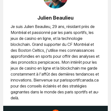
Julien Beaulieu
Je suis Julien Beaulieu, 29 ans, résidant près de
Montréal et passionné par les paris sportifs, les
jeux de casino en ligne, et la technologie
blockchain. Grand supporter du CF Montréal et
des Boston Celtics, j'utilise mes connaissances
approfondies en sports pour offrir des analyses et
des pronostics perspicaces. Mon intérêt pour les
jeux de casino en ligne et la blockchain me garde
constamment à l'affût des dernières tendances et
innovations. Bienvenue sur parissportifcanada.ca
pour des conseils éclairés et des stratégies
gagnantes dans le monde des paris sportifs et au-
delà.