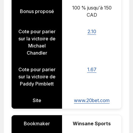
100 % jusqu'à 150
Bonus proposé
CAD
Cote pour parier
2.10
sur la victoire de
Michael
Chandler
Cote pour parier
1.67
sur la victoire de
Paddy Pimblett
Site
www.20bet.com
Bookmaker
Winsane Sports