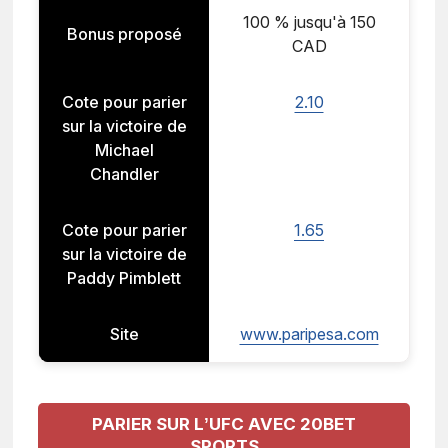
100 % jusqu'à 150
Bonus proposé
CAD
Cote pour parier
2.10
sur la victoire de
Michael
Chandler
Cote pour parier
1.65
sur la victoire de
Paddy Pimblett
Site
www.paripesa.com
PARIER SUR L’UFC AVEC 20BET
SPORTS