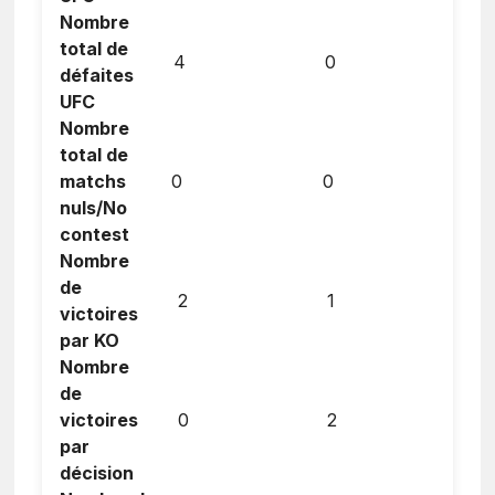
Nombre
total de
4
0
défaites
UFC
Nombre
total de
matchs
0
0
nuls/No
contest
Nombre
de
2
1
victoires
par KO
Nombre
de
victoires
0
2
par
décision