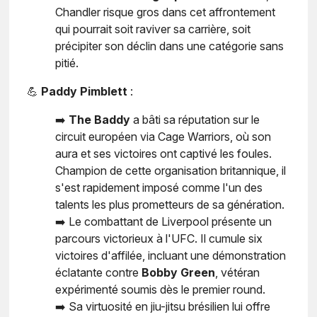
Chandler risque gros dans cet affrontement
qui pourrait soit raviver sa carrière, soit
précipiter son déclin dans une catégorie sans
pitié.
💪
Paddy Pimblett
:
➡️
The Baddy
a bâti sa réputation sur le
circuit européen via Cage Warriors, où son
aura et ses victoires ont captivé les foules.
Champion de cette organisation britannique, il
s'est rapidement imposé comme l'un des
talents les plus prometteurs de sa génération.
➡️ Le combattant de Liverpool présente un
parcours victorieux à l'UFC. Il cumule six
victoires d'affilée, incluant une démonstration
éclatante contre
Bobby Green
, vétéran
expérimenté soumis dès le premier round.
➡️ Sa virtuosité en jiu-jitsu brésilien lui offre