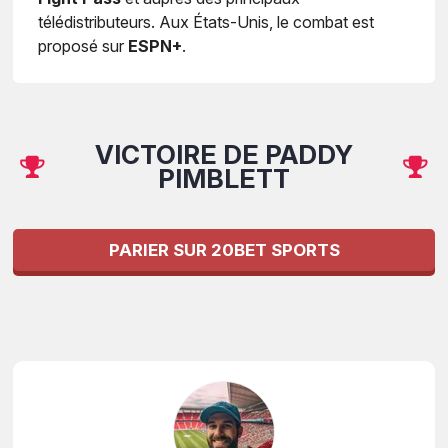
télédistributeurs. Aux États-Unis, le combat est
proposé sur
ESPN+
.
VICTOIRE DE PADDY
PIMBLETT
PARIER SUR 20BET SPORTS