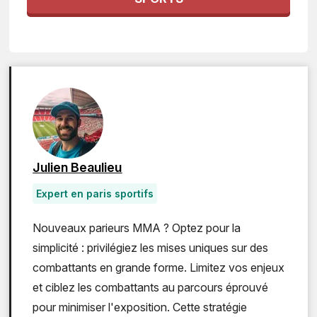
Julien Beaulieu
Expert en paris sportifs
Nouveaux parieurs MMA ? Optez pour la
simplicité : privilégiez les mises uniques sur des
combattants en grande forme. Limitez vos enjeux
et ciblez les combattants au parcours éprouvé
pour minimiser l'exposition. Cette stratégie