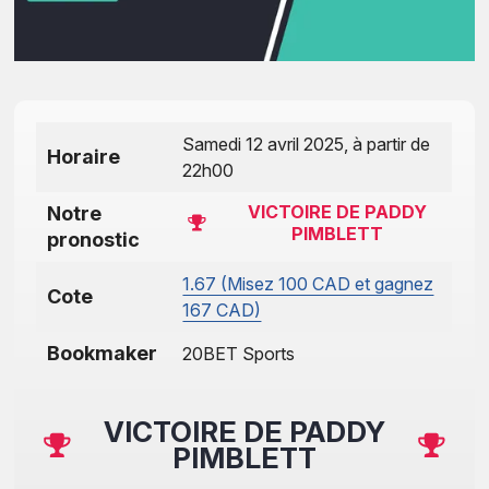
Samedi 12 avril 2025, à partir de
Horaire
22h00
VICTOIRE DE PADDY
Notre
PIMBLETT
pronostic
1.67 (Misez 100 CAD et gagnez
Cote
167 CAD)
Bookmaker
20BET Sports
VICTOIRE DE PADDY
PIMBLETT