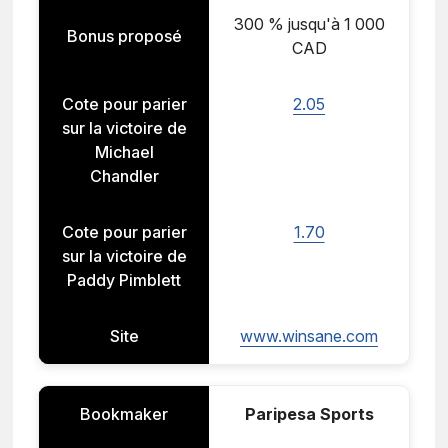
300 % jusqu'à 1 000
Bonus proposé
CAD
Cote pour parier
2.05
sur la victoire de
Michael
Chandler
Cote pour parier
1.70
sur la victoire de
Paddy Pimblett
Site
www.winsane.com
Bookmaker
Paripesa Sports