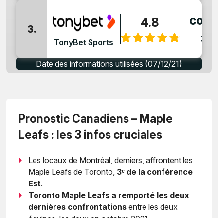
cote
4.8
3.
:
TonyBet Sports
Date des informations utilisées (07/12/21)
Pronostic Canadiens – Maple
Leafs : les 3 infos cruciales
Les locaux de Montréal, derniers, affrontent les
Maple Leafs de Toronto,
3ᵉ de la conférence
Est
.
Toronto Maple Leafs a remporté les deux
dernières confrontations
entre les deux