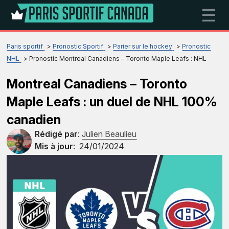
☰
Paris sportif
Pronostic Sportif
Parier sur le hockey
Pronostic
NHL
Pronostic Montreal Canadiens – Toronto Maple Leafs : NHL
Montreal Canadiens – Toronto
Maple Leafs : un duel de NHL 100%
canadien
Rédigé par
:
Julien Beaulieu
Mis à jour
:
24/01/2024