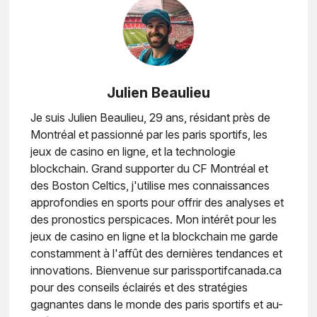
Julien Beaulieu
Je suis Julien Beaulieu, 29 ans, résidant près de
Montréal et passionné par les paris sportifs, les
jeux de casino en ligne, et la technologie
blockchain. Grand supporter du CF Montréal et
des Boston Celtics, j'utilise mes connaissances
approfondies en sports pour offrir des analyses et
des pronostics perspicaces. Mon intérêt pour les
jeux de casino en ligne et la blockchain me garde
constamment à l'affût des dernières tendances et
innovations. Bienvenue sur parissportifcanada.ca
pour des conseils éclairés et des stratégies
gagnantes dans le monde des paris sportifs et au-