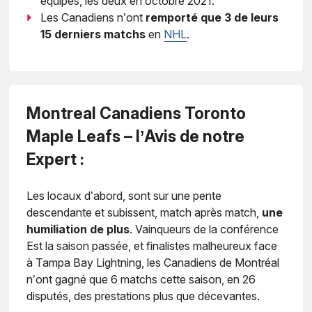
équipes, les deux en octobre 2021.
Les Canadiens n’ont
remporté que 3 de leurs
15 derniers matchs
en
NHL
.
Montreal Canadiens Toronto
Maple Leafs – l’Avis de notre
Expert :
Les locaux d’abord, sont sur une pente
descendante et subissent, match après match,
une
humiliation de plus
. Vainqueurs de la conférence
Est la saison passée, et finalistes malheureux face
à Tampa Bay Lightning, les Canadiens de Montréal
n’ont gagné que 6 matchs cette saison, en 26
disputés, des prestations plus que décevantes.