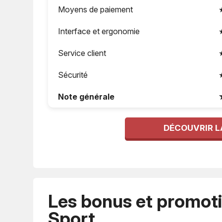
Moyens de paiement
Interface et ergonomie
Service client
Sécurité
Note générale
DÉCOUVRIR L
Les bonus et promot
Sport