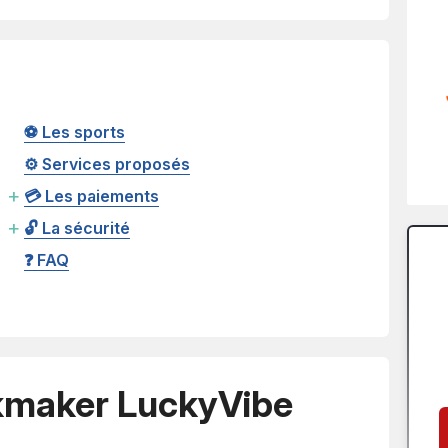
⚽ Les sports
⚙️ Services proposés
+
💳 Les paiements
+
🔓 La sécurité
❓ FAQ
kmaker LuckyVibe