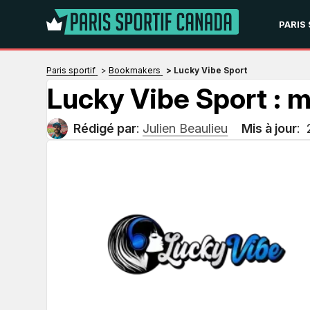
PARIS
Paris sportif
Bookmakers
Lucky Vibe Sport
Lucky Vibe Sport : 
Rédigé par
:
Julien Beaulieu
Mis à jour
: