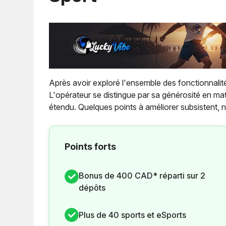
Après avoir exploré l'ensemble des fonctionnalités
L'opérateur se distingue par sa générosité en ma
étendu. Quelques points à améliorer subsistent, 
Points forts
Bonus de 400 CAD* réparti sur 2
dépôts
Plus de 40 sports et eSports