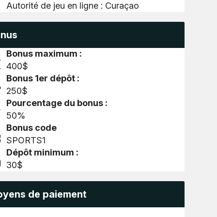
Autorité de jeu en ligne : Curaçao
nus
Bonus maximum :
400$
Bonus 1er dépôt :
250$
Pourcentage du bonus :
50%
Bonus code
SPORTS1
Dépôt minimum :
30$
yens de paiement