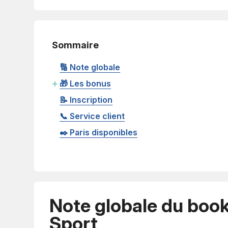
Sommaire
🔢 Note globale
+
🎁 Les bonus
📝 Inscription
📞 Service client
✒️ Paris disponibles
Note globale du boo
Sport