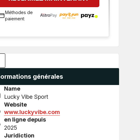
Méthodes de
paiement:
E
formations générales
Name
Lucky Vibe Sport
Website
www.luckyvibe.com
en ligne depuis
2025
Juridiction