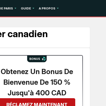
DE PARIS
GUIDE
A PROPOS
er canadien
Obtenez Un Bonus De
Bienvenue De 150 %
Jusqu'à 400 CAD
RÉCLAMEZ MAINTENANT