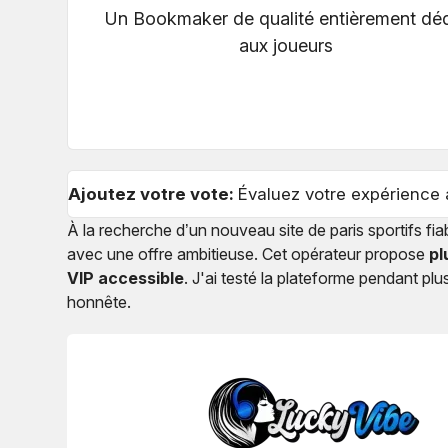
Un Bookmaker de qualité entièrement dé
aux joueurs
Ajoutez votre vote:
Évaluez votre expérience
À la recherche d’un nouveau site de paris sportifs f
avec une offre ambitieuse. Cet opérateur propose
pl
VIP accessible
. J'ai testé la plateforme pendant pl
honnête.