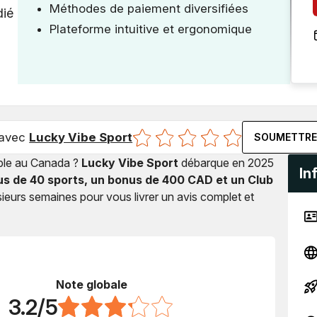
Méthodes de paiement diversifiées
dié
Plateforme intuitive et ergonomique
 avec
Lucky Vibe Sport
SOUMETTR
iable au Canada ?
Lucky Vibe Sport
débarque en 2025
In
us de 40 sports, un bonus de 400 CAD et un Club
usieurs semaines pour vous livrer un avis complet et
Note globale
3.2/5