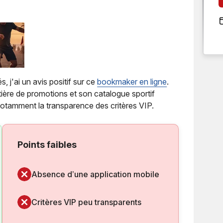
, j'ai un avis positif sur ce
bookmaker en ligne
.
tière de promotions et son catalogue sportif
notamment la transparence des critères VIP.
Points faibles
Absence d’une application mobile
Critères VIP peu transparents