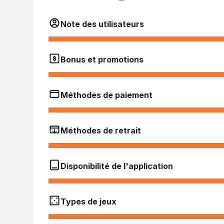
Note des utilisateurs
Bonus et promotions
Méthodes de paiement
Méthodes de retrait
Disponibilité de l'application
Types de jeux