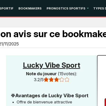
 SPORTIF
BOOKMAKERS
PRONOSTICS SPORTIFS
TYPES 
mon avis sur ce bookmak
21/11/2025
Lucky Vibe Sport
Note du joueur
(15
votes):
3.2/5
Avantages de Lucky Vibe Sport
Offre de bienvenue attractive