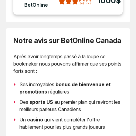
1000$
BetOnline
Notre avis sur BetOnline Canada
Après avoir longtemps passé à la loupe ce
bookmaker nous pouvons affirmer que ses points
forts sont :
Ses incroyables
bonus de bienvenue et
promotions
régulières
Des
sports US
au premier plan qui raviront les
meilleurs parieurs Canadiens
Un
casino
qui vient compléter l'offre
habilement pour les plus grands joueurs