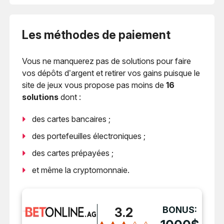
Les méthodes de paiement
Vous ne manquerez pas de solutions pour faire
vos dépôts d’argent et retirer vos gains puisque le
site de jeux vous propose pas moins de
16
solutions
dont :
des cartes bancaires ;
des portefeuilles électroniques ;
des cartes prépayées ;
et même la cryptomonnaie.
BONUS:
3.2