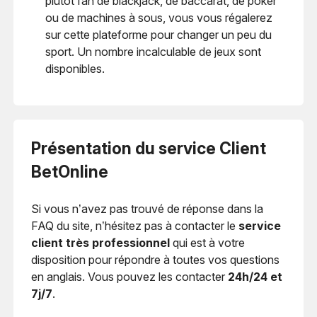
plutôt fan de blackjack, de baccarat, de poker
ou de machines à sous, vous vous régalerez
sur cette plateforme pour changer un peu du
sport. Un nombre incalculable de jeux sont
disponibles.
Présentation du service Client
BetOnline
Si vous n’avez pas trouvé de réponse dans la
FAQ du site, n’hésitez pas à contacter le
service
client très professionnel
qui est à votre
disposition pour répondre à toutes vos questions
en anglais. Vous pouvez les contacter
24h/24 et
7j/7
.