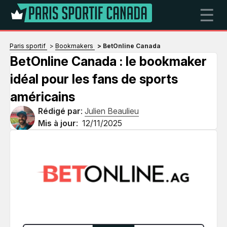
☰
Paris sportif
Bookmakers
BetOnline Canada
BetOnline Canada : le bookmaker
idéal pour les fans de sports
américains
Rédigé par
:
Julien Beaulieu
Mis à jour
:
12/11/2025