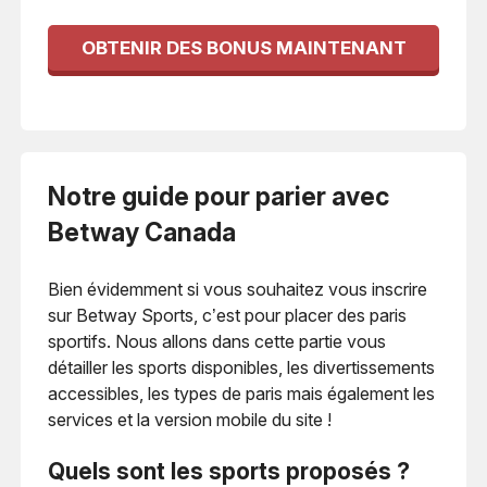
OBTENIR DES BONUS MAINTENANT
Notre guide pour parier avec
Betway Canada
Bien évidemment si vous souhaitez vous inscrire
sur Betway Sports, c’est pour placer des paris
sportifs. Nous allons dans cette partie vous
détailler les sports disponibles, les divertissements
accessibles, les types de paris mais également les
services et la version mobile du site !
Quels sont les sports proposés ?