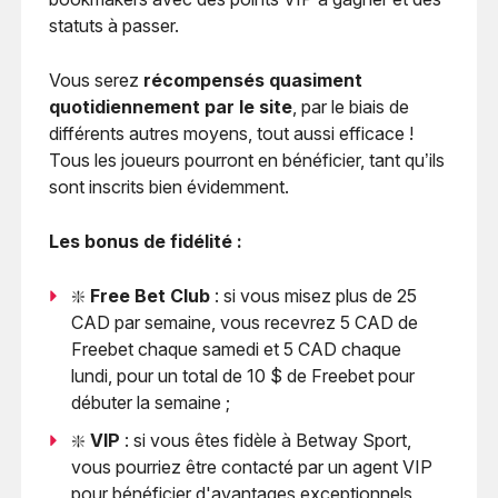
statuts à passer.
Vous serez
récompensés quasiment
quotidiennement par le site
, par le biais de
différents autres moyens, tout aussi efficace !
Tous les joueurs pourront en bénéficier, tant qu’ils
sont inscrits bien évidemment.
Les bonus de fidélité :
❇️
Free Bet Club
: si vous misez plus de 25
CAD par semaine, vous recevrez 5 CAD de
Freebet chaque samedi et 5 CAD chaque
lundi, pour un total de 10 $ de Freebet pour
débuter la semaine ;
❇️
VIP
: si vous êtes fidèle à Betway Sport,
vous pourriez être contacté par un agent VIP
pour bénéficier d'avantages exceptionnels