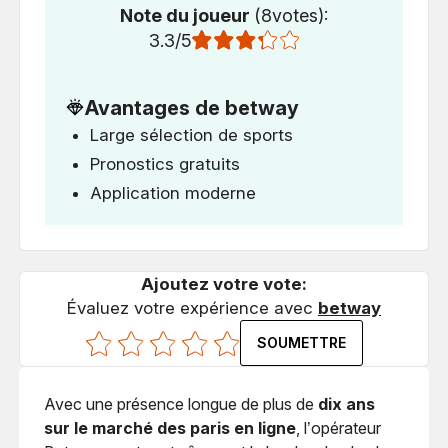
Note du joueur
(8
votes):
3.3/5
Avantages de betway
Large sélection de sports
Pronostics gratuits
Application moderne
Ajoutez votre vote:
Évaluez votre expérience avec
betway
SOUMETTRE
Avec une présence longue de plus de
dix ans
sur le marché des paris en ligne
, l’opérateur