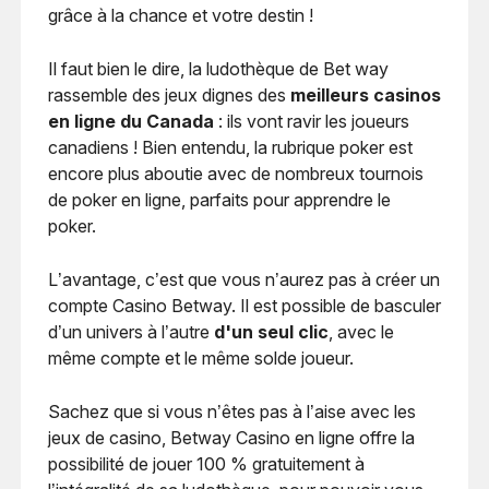
grâce à la chance et votre destin !
Il faut bien le dire, la ludothèque de Bet way
rassemble des jeux dignes des
meilleurs casinos
en ligne du Canada
: ils vont ravir les joueurs
canadiens ! Bien entendu, la rubrique poker est
encore plus aboutie avec de nombreux tournois
de poker en ligne, parfaits pour apprendre le
poker.
L’avantage, c’est que vous n’aurez pas à créer un
compte Casino Betway. Il est possible de basculer
d’un univers à l’autre
d'un seul clic
, avec le
même compte et le même solde joueur.
Sachez que si vous n’êtes pas à l’aise avec les
jeux de casino, Betway Casino en ligne offre la
possibilité de jouer 100 % gratuitement à