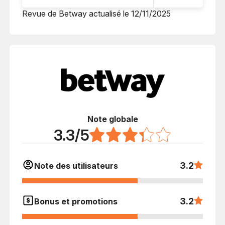
Revue de Betway actualisé le 12/11/2025
Note globale
3.3/5
3.2
Note des utilisateurs
3.2
Bonus et promotions