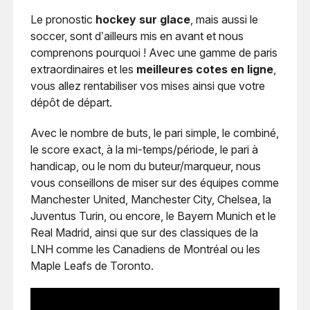
Le pronostic
hockey sur glace
, mais aussi le
soccer, sont d’ailleurs mis en avant et nous
comprenons pourquoi ! Avec une gamme de paris
extraordinaires et les
meilleures cotes en ligne
,
vous allez rentabiliser vos mises ainsi que votre
dépôt de départ.
Avec le nombre de buts, le pari simple, le combiné,
le score exact, à la mi-temps/période, le pari à
handicap, ou le nom du buteur/marqueur, nous
vous conseillons de miser sur des équipes comme
Manchester United, Manchester City, Chelsea, la
Juventus Turin, ou encore, le Bayern Munich et le
Real Madrid, ainsi que sur des classiques de la
LNH comme les Canadiens de Montréal ou les
Maple Leafs de Toronto.