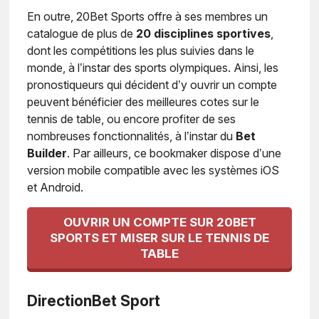
En outre, 20Bet Sports offre à ses membres un
catalogue de plus de
20 disciplines sportives
,
dont les compétitions les plus suivies dans le
monde, à l’instar des sports olympiques. Ainsi, les
pronostiqueurs qui décident d’y ouvrir un compte
peuvent bénéficier des meilleures cotes sur le
tennis de table, ou encore profiter de ses
nombreuses fonctionnalités, à l’instar du
Bet
Builder
. Par ailleurs, ce bookmaker dispose d’une
version mobile compatible avec les systèmes iOS
et Android.
OUVRIR UN COMPTE SUR 20BET
SPORTS ET MISER SUR LE TENNIS DE
TABLE
DirectionBet Sport