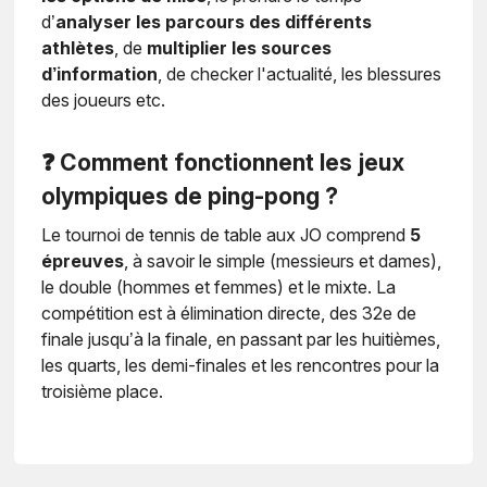
d’
analyser les parcours des différents
athlètes
, de
multiplier les sources
d’information
, de checker l'actualité, les blessures
des joueurs etc.
❓ Comment fonctionnent les jeux
olympiques de ping-pong ?
Le tournoi de tennis de table aux JO comprend
5
épreuves
, à savoir le simple (messieurs et dames),
le double (hommes et femmes) et le mixte. La
compétition est à élimination directe, des 32e de
finale jusqu’à la finale, en passant par les huitièmes,
les quarts, les demi-finales et les rencontres pour la
troisième place.