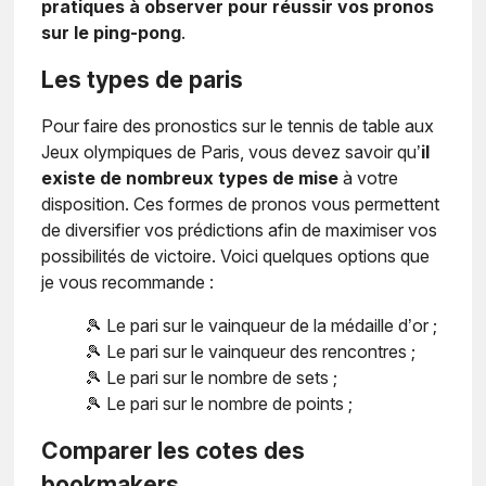
pratiques à observer pour réussir vos pronos
sur le ping-pong
.
Les types de paris
Pour faire des pronostics sur le tennis de table aux
Jeux olympiques de Paris, vous devez savoir qu’
il
existe de nombreux types de mise
à votre
disposition. Ces formes de pronos vous permettent
de diversifier vos prédictions afin de maximiser vos
possibilités de victoire. Voici quelques options que
je vous recommande :
🎾 Le pari sur le vainqueur de la médaille d’or ;
🎾 Le pari sur le vainqueur des rencontres ;
🎾 Le pari sur le nombre de sets ;
🎾 Le pari sur le nombre de points ;
Comparer les cotes des
bookmakers