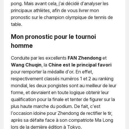
pong. Mais avant cela, j’ai décidé d’analyser les
principaux athlètes, afin de vous livrer mon
pronostic sur le champion olympique de tennis de
table.
Mon pronostic pour le tournoi
homme
Conduite par les excellents
FAN Zhendong
et
Wang Chuqin
, la
Chine est le principal favori
pour remporter la médaille d’or. En effet,
respectivement classés numéros 1 et 2 au ranking
mondial, les deux pongistes sont au meilleur de leur
forme, et devraient en toute logique obtenir leur
qualification pour la finale et tenter de figurer sur la
plus haute marche du podium. De fait, c’est
l’occasion idoine pour Zhendong de rectifier le tir,
après sa défaite face à son compatriote Ma Long
lors de la dernière édition à Tokyo.