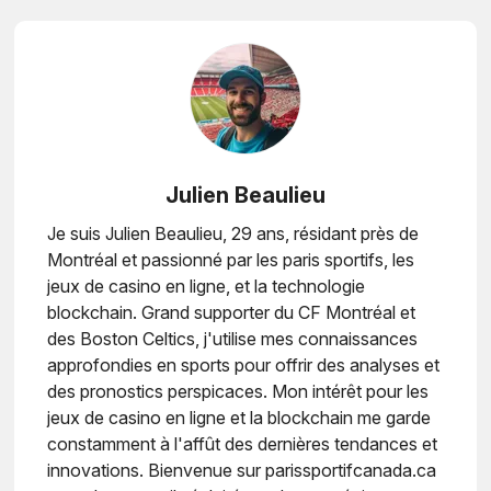
Julien Beaulieu
Je suis Julien Beaulieu, 29 ans, résidant près de
Montréal et passionné par les paris sportifs, les
jeux de casino en ligne, et la technologie
blockchain. Grand supporter du CF Montréal et
des Boston Celtics, j'utilise mes connaissances
approfondies en sports pour offrir des analyses et
des pronostics perspicaces. Mon intérêt pour les
jeux de casino en ligne et la blockchain me garde
constamment à l'affût des dernières tendances et
innovations. Bienvenue sur parissportifcanada.ca