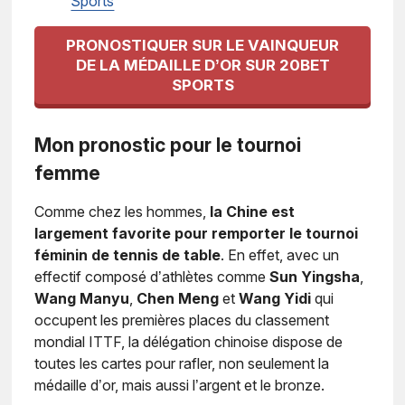
Sports
PRONOSTIQUER SUR LE VAINQUEUR
DE LA MÉDAILLE D’OR SUR 20BET
SPORTS
Mon pronostic pour le tournoi
femme
Comme chez les hommes,
la Chine est
largement favorite pour remporter le tournoi
féminin de tennis de table
. En effet, avec un
effectif composé d’athlètes comme
Sun Yingsha
,
Wang Manyu
,
Chen Meng
et
Wang Yidi
qui
occupent les premières places du classement
mondial ITTF, la délégation chinoise dispose de
toutes les cartes pour rafler, non seulement la
médaille d’or, mais aussi l’argent et le bronze.