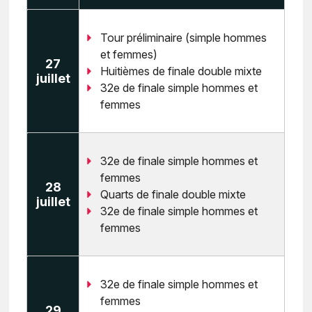
Tour préliminaire (simple hommes
et femmes)
27
Huitièmes de finale double mixte
juillet
32e de finale simple hommes et
femmes
32e de finale simple hommes et
femmes
28
Quarts de finale double mixte
juillet
32e de finale simple hommes et
femmes
32e de finale simple hommes et
femmes
29