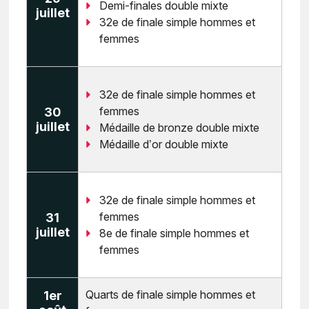
Demi-finales double mixte
juillet
32e de finale simple hommes et
femmes
32e de finale simple hommes et
femmes
30
juillet
Médaille de bronze double mixte
Médaille d’or double mixte
32e de finale simple hommes et
femmes
31
juillet
8e de finale simple hommes et
femmes
Quarts de finale simple hommes et
1er