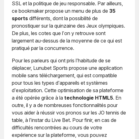
SSL et la politique de jeu responsable. Par ailleurs,
ce bookmaker propose un menu de plus de
35
sports
différents, dont la possibilité de
pronostiquer sur la quinzaine des Jeux olympiques.
De plus, les cotes que l’on y retrouve sont
largement au-dessus de la moyenne de ce qui est
pratiqué par la concurrence.
Pour les parieurs qui ont pris l’habitude de se
déplacer, Lunubet Sports propose une application
mobile sans téléchargement, qui est compatible
pour tous les types d’appareils et systèmes
d’exploitation. Cette optimisation de sa plateforme
a été opérée grâce à la
technologie HTML5
. En
outre, il y a de nombreuses fonctionnalités pour
vous aider à réussir vos pronos sur les JO tennis de
table, à l’instar du Live Bet. Pour finir, en cas de
difficultés rencontrées au cours de votre
expérience sur la plateforme, vous pouvez