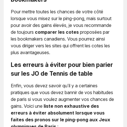
Pour mettre toutes les chances de votre côté
lorsque vous misez sur le ping-pong, mais surtout
pour avoir des gains élevés, je vous recommande
de toujours
comparer les cotes
proposées par
les bookmakers canadiens. Vous pourrez ainsi
vous diriger vers les sites qui offrent les cotes les
plus avantageuses.
Les erreurs à éviter pour bien parier
sur les JO de Tennis de table
Enfin, vous devez savoir qu’il y a certaines
pratiques que vous devez bannir de vos habitudes
de paris si vous voulez augmenter vos chances de
gains. Voici une
liste non exhaustive des
erreurs à éviter absolument lorsque vous
faites des pronos sur le ping-pong aux Jeux
olympiques de Paris
: