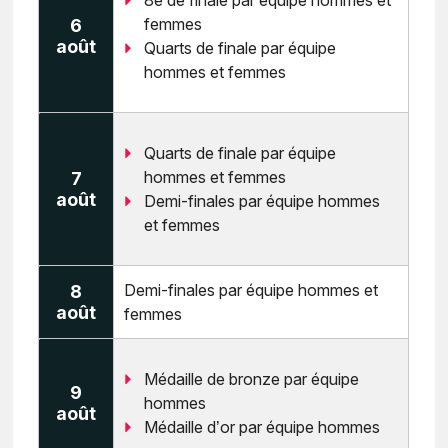
femmes
6
août
Quarts de finale par équipe
hommes et femmes
Quarts de finale par équipe
hommes et femmes
7
août
Demi-finales par équipe hommes
et femmes
Demi-finales par équipe hommes et
8
août
femmes
Médaille de bronze par équipe
9
hommes
août
Médaille d’or par équipe hommes