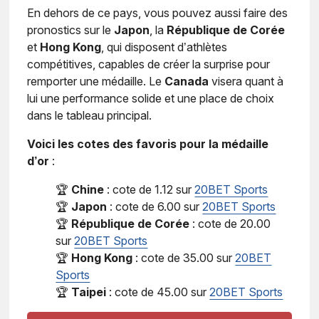
En dehors de ce pays, vous pouvez aussi faire des
pronostics sur le
Japon
, la
République de Corée
et
Hong Kong
, qui disposent d’athlètes
compétitives, capables de créer la surprise pour
remporter une médaille. Le
Canada
visera quant à
lui une performance solide et une place de choix
dans le tableau principal.
Voici les cotes des favoris pour la médaille
d’or
:
🏆
Chine
: cote de 1.12 sur
20BET Sports
🏆
Japon
: cote de 6.00 sur
20BET Sports
🏆
République de Corée
: cote de 20.00
sur
20BET Sports
🏆
Hong Kong
: cote de 35.00 sur
20BET
Sports
🏆
Taipei
: cote de 45.00 sur
20BET Sports