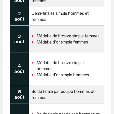
août
femmes
Demi-finales simple hommes et
2
août
femmes
Médaille de bronze simple femmes
3
août
Médaille d’or simple femmes
Médaille de bronze simple
4
hommes
août
Médaille d’or simple hommes
8e de finale par équipe hommes et
5
août
femmes
8e de finale par équipe hommes et