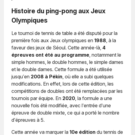
Histoire du ping-pong aux Jeux
Olympiques
Le tournoi de tennis de table a été disputé pour la
première fois aux Jeux olympiques en
1988
, à la
faveur des jeux de Séoul. Cette année-là,
4
épreuves ont été au programme
, notamment le
simple hommes, le double hommes, le simple dames
et le double dames. Cette formule a été utilisée
jusqu’en
2008 à Pékin
, où elle a subi quelques
modifications. En effet, lors de cette édition, les
compétitions de doubles ont été remplacées par les
tournois par équipe. En
2020
, la formule a une
nouvelle fois été modifiée, avec l’entrée d’une
épreuve de double mixte, ce qui a porté le nombre
d’épreuves à 5.
Cette année va marquer la
10e édition
du tennis de