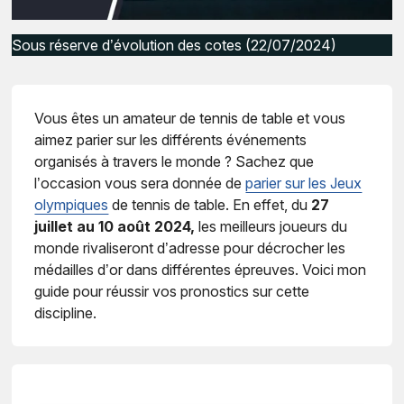
Sous réserve d’évolution des cotes (22/07/2024)
Vous êtes un amateur de tennis de table et vous
aimez parier sur les différents événements
organisés à travers le monde ? Sachez que
l’occasion vous sera donnée de
parier sur les Jeux
olympiques
de tennis de table. En effet, du
27
juillet au 10 août 2024,
les meilleurs joueurs du
monde rivaliseront d’adresse pour décrocher les
médailles d’or dans différentes épreuves. Voici mon
guide pour réussir vos pronostics sur cette
discipline.