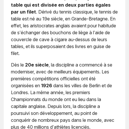
table qui est divisée en deux parties égales
par un filet
. Dérivé du tennis classique, le tennis de
table est né au 19e siècle, en Grande-Bretagne. En
effet, les aristocrates anglais avaient pour habitude
de s’échanger des bouchons de liège à l’aide de
couvercle de cave à cigare au-dessus de leurs
tables, et ils superposaient des livres en guise de
filet.
Dès le
20e siècle
, la discipline a commencé à se
moderniser, avec de meilleurs équipements. Les
premières compétitions officielles ont été
organisées en
1926
dans les villes de Berlin et de
Londres. La même année, les premiers
Championnats du monde ont eu lieu dans la
capitale anglaise. Depuis lors, la discipline a
poursuivi son développement, au point de
conquérir de nombreux pays dans le monde, avec
plus de 40 millions d’athlètes licenciés.