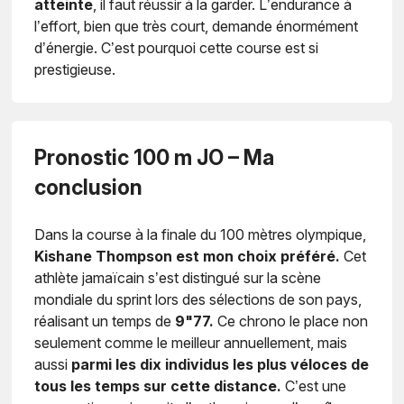
atteinte
, il faut réussir à la garder. L’endurance à
l’effort, bien que très court, demande énormément
d’énergie. C’est pourquoi cette course est si
prestigieuse.
Pronostic 100 m JO – Ma
conclusion
Dans la course à la finale du 100 mètres olympique,
Kishane Thompson est mon choix préféré.
Cet
athlète jamaïcain s’est distingué sur la scène
mondiale du sprint lors des sélections de son pays,
réalisant un temps de
9"77.
Ce chrono le place non
seulement comme le meilleur annuellement, mais
aussi
parmi les dix individus les plus véloces de
tous les temps sur cette distance.
C’est une