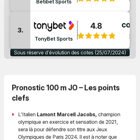
Betibet Sports
cote
4.8
3.
:
TonyBet Sports
Sous réserve d’évolution des cotes (25/07/2024)
Pronostic 100 m JO – Les points
clefs
L'Italien
Lamont Marcell Jacobs,
champion
olympique en exercice et sensation de 2021,
sera là pour défendre son titre aux Jeux
Olympiques de Paris 2024. Il est à noter que