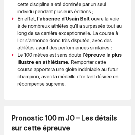
cette discipline a été dominée par un seul
individu pendant plusieurs éditions ;
En effet,
l’absence d’Usain Bolt
ouvre la voie
à de nombreux athlètes qu’il a surpassés tout au
long de sa carrière exceptionnelle. La course à
l’or s’annonce donc très disputée, avec des
athlètes ayant des performances similaires ;
Le 100 mètres est sans doute
l’épreuve la plus
illustre en athlétisme.
Remporter cette
course apportera une gloire indéniable au futur
champion, avec la médaille d’or tant désirée en
récompense suprême.
Pronostic 100 m JO – Les détails
sur cette épreuve