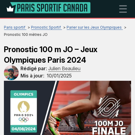
☰
Paris sportif
Pronostic Sportif
Parier sur les Jeux Olympiques
Pronostic 100 mètres JO
Pronostic 100 m JO – Jeux
Olympiques Paris 2024
Rédigé par
:
Julien Beaulieu
Mis à jour
:
10/01/2025