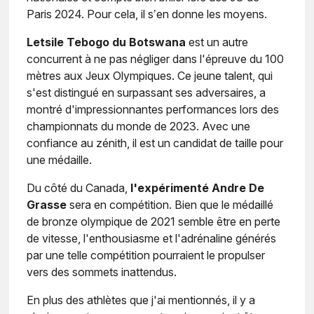
Paris 2024. Pour cela, il s’en donne les moyens.
Letsile Tebogo du Botswana
est un autre
concurrent à ne pas négliger dans l'épreuve du 100
mètres aux Jeux Olympiques. Ce jeune talent, qui
s'est distingué en surpassant ses adversaires, a
montré d'impressionnantes performances lors des
championnats du monde de 2023. Avec une
confiance au zénith, il est un candidat de taille pour
une médaille.
Du côté du Canada,
l'expérimenté Andre De
Grasse
sera en compétition. Bien que le médaillé
de bronze olympique de 2021 semble être en perte
de vitesse, l'enthousiasme et l'adrénaline générés
par une telle compétition pourraient le propulser
vers des sommets inattendus.
En plus des athlètes que j'ai mentionnés, il y a