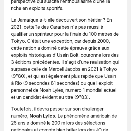
perspective qui suscite l’enthousiasme d’une île
riche en exploits sportifs.
La Jamaïque a-t-elle découvert son héritier ? En
2021, cette île des Caraïbes n'a pas réussi à
qualifier un sprinteur pour la finale du 100 mètres de
Tokyo. C'était une exception, car depuis 2000,
cette nation a dominé cette épreuve grâce aux
exploits historiques d'Usain Bolt, couronné lors des
3 éditions précédentes. Il s’agit d’une réalisation qui
surpasse celle de Marcell Jacobs en 2021 à Tokyo
(9"80), et qui est également plus rapide que Usain
à Rio (9 secondes 81 secondes) ou que l’exploit
personnel de Noah Lyles, numéro 1 mondial actuel
et un candidat évident au titre (9"83).
Toutefois, il devra passer sur son challenger
numéro,
Noah Lyles.
Le phénomène américain de
26 ans a dominé le 200 m lors des sélections
nationales et compte bien briller lors des JO de