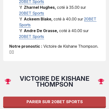
20BET Sports
🏅
Zharnel Hughes,
coté à 35.00 sur
20BET Sports
🏅
Ackeem Blake,
coté à 40.00 sur
20BET
Sports
🏅
Andre De Grasse,
coté à 40.00 sur
20BET Sports
Notre pronostic :
Victoire de Kishane Thompson.
🏃‍♂️
VICTOIRE DE KISHANE
THOMPSON
PARIER SUR 20BET SPORTS