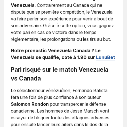
Venezuela
. Contrairement au Canada qui ne
dispute que sa première compétition, le Venezuela
va faire parler son expérience pour venir à bout de
son adversaire. Grâce à cette option, vous gagnez
votre pari en cas de victoire dans le temps
réglementaire, les prolongations ou les tirs au but.
Notre pronostic Venezuela Canada ? Le
Venezuela se qualifie, coté à 1.90 sur
LunuBet
Pari risqué sur le match Venezuela
vs Canada
Le sélectionneur vénézuélien, Fernando Batista,
fera une fois de plus confiance à son buteur
Salomon Rondon
pour transpercer la défense
canadienne. Les hommes de Jesse Marsch vont
essayer de bloquer toutes les attaques adverses
pour ensuite lancer leurs ailiers dans le dos de la