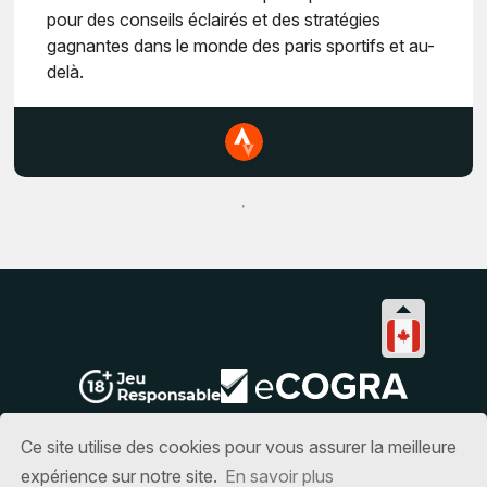
pour des conseils éclairés et des stratégies
gagnantes dans le monde des paris sportifs et au-
delà.
Ce site utilise des cookies pour vous assurer la meilleure
Politique de confidentialité
expérience sur notre site.
En savoir plus
Contactez-nous
Site Map