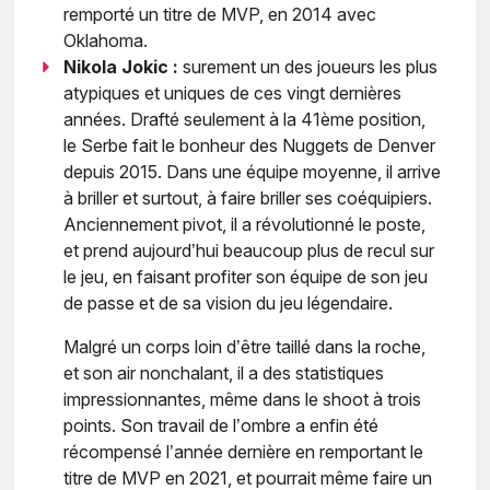
remporté un titre de MVP, en 2014 avec
Oklahoma.
Nikola Jokic :
surement un des joueurs les plus
atypiques et uniques de ces vingt dernières
années. Drafté seulement à la 41ème position,
le Serbe fait le bonheur des Nuggets de Denver
depuis 2015. Dans une équipe moyenne, il arrive
à briller et surtout, à faire briller ses coéquipiers.
Anciennement pivot, il a révolutionné le poste,
et prend aujourd’hui beaucoup plus de recul sur
le jeu, en faisant profiter son équipe de son jeu
de passe et de sa vision du jeu légendaire.
Malgré un corps loin d’être taillé dans la roche,
et son air nonchalant, il a des statistiques
impressionnantes, même dans le shoot à trois
points. Son travail de l’ombre a enfin été
récompensé l’année dernière en remportant le
titre de MVP en 2021, et pourrait même faire un