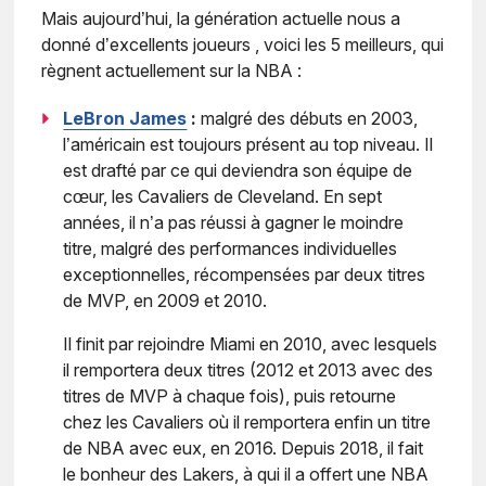
Mais aujourd’hui, la génération actuelle nous a
donné d’excellents joueurs , voici les 5 meilleurs, qui
règnent actuellement sur la NBA :
LeBron James
:
malgré des débuts en 2003,
l’américain est toujours présent au top niveau. Il
est drafté par ce qui deviendra son équipe de
cœur, les Cavaliers de Cleveland. En sept
années, il n’a pas réussi à gagner le moindre
titre, malgré des performances individuelles
exceptionnelles, récompensées par deux titres
de MVP, en 2009 et 2010.
Il finit par rejoindre Miami en 2010, avec lesquels
il remportera deux titres (2012 et 2013 avec des
titres de MVP à chaque fois), puis retourne
chez les Cavaliers où il remportera enfin un titre
de NBA avec eux, en 2016. Depuis 2018, il fait
le bonheur des Lakers, à qui il a offert une NBA