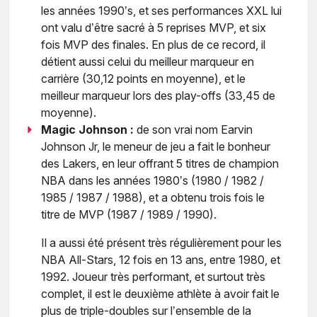
les années 1990’s, et ses performances XXL lui
ont valu d’être sacré à 5 reprises MVP, et six
fois MVP des finales. En plus de ce record, il
détient aussi celui du meilleur marqueur en
carrière (30,12 points en moyenne), et le
meilleur marqueur lors des play-offs (33,45 de
moyenne).
Magic Johnson :
de son vrai nom Earvin
Johnson Jr, le meneur de jeu a fait le bonheur
des Lakers, en leur offrant 5 titres de champion
NBA dans les années 1980’s (1980 / 1982 /
1985 / 1987 / 1988), et a obtenu trois fois le
titre de MVP (1987 / 1989 / 1990).
Il a aussi été présent très régulièrement pour les
NBA All-Stars, 12 fois en 13 ans, entre 1980, et
1992. Joueur très performant, et surtout très
complet, il est le deuxième athlète à avoir fait le
plus de triple-doubles sur l’ensemble de la