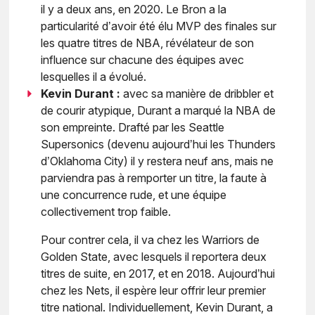
il y a deux ans, en 2020. Le Bron a la
particularité d’avoir été élu MVP des finales sur
les quatre titres de NBA, révélateur de son
influence sur chacune des équipes avec
lesquelles il a évolué.
Kevin Durant :
avec sa manière de dribbler et
de courir atypique, Durant a marqué la NBA de
son empreinte. Drafté par les Seattle
Supersonics (devenu aujourd’hui les Thunders
d’Oklahoma City) il y restera neuf ans, mais ne
parviendra pas à remporter un titre, la faute à
une concurrence rude, et une équipe
collectivement trop faible.
Pour contrer cela, il va chez les Warriors de
Golden State, avec lesquels il reportera deux
titres de suite, en 2017, et en 2018. Aujourd’hui
chez les Nets, il espère leur offrir leur premier
titre national. Individuellement, Kevin Durant, a