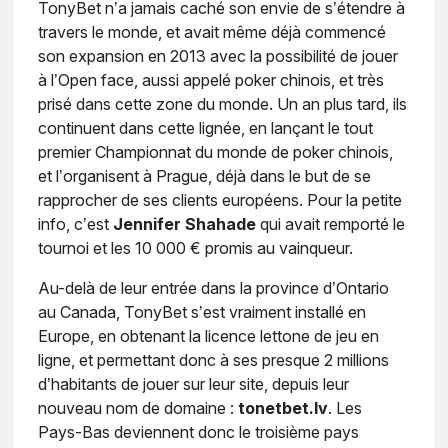
TonyBet n’a jamais caché son envie de s’étendre à
travers le monde, et avait même déjà commencé
son expansion en 2013 avec la possibilité de jouer
à l’Open face, aussi appelé poker chinois, et très
prisé dans cette zone du monde. Un an plus tard, ils
continuent dans cette lignée, en lançant le tout
premier Championnat du monde de poker chinois,
et l’organisent à Prague, déjà dans le but de se
rapprocher de ses clients européens. Pour la petite
info, c’est
Jennifer Shahade
qui avait remporté le
tournoi et les 10 000 € promis au vainqueur.
Au-delà de leur entrée dans la province d’Ontario
au Canada, TonyBet s’est vraiment installé en
Europe, en obtenant la licence lettone de jeu en
ligne, et permettant donc à ses presque 2 millions
d’habitants de jouer sur leur site, depuis leur
nouveau nom de domaine :
tonetbet.lv
. Les
Pays-Bas deviennent donc le troisième pays