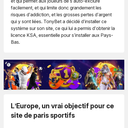
et qui permet aux joueurs de s’auto-exclure
facilement, et qui limite donc grandement les
risques d’addiction, et les grosses pertes d’argent
qui y sont liées. TonyBet a décidé d’installer ce
système sur son site, ce qui lui a permis d’obtenir la
licence KSA, essentielle pour s’installer aux Pays-
Bas.
L’Europe, un vrai objectif pour ce
site de paris sportifs