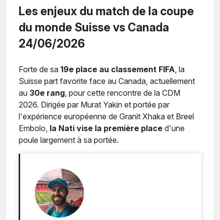
Les enjeux du match de la coupe
du monde Suisse vs Canada
24/06/2026
Forte de sa
19e place au classement FIFA
, la
Suisse part favorite face au Canada, actuellement
au
30e rang
, pour cette rencontre de la CDM
2026. Dirigée par Murat Yakin et portée par
l'expérience européenne de Granit Xhaka et Breel
Embolo,
la Nati vise la première place
d'une
poule largement à sa portée.