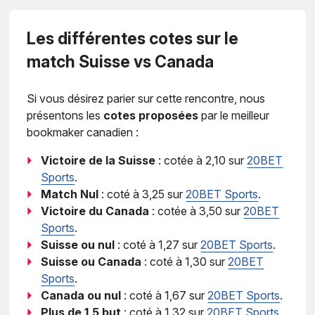
Les différentes cotes sur le
match Suisse vs Canada
Si vous désirez parier sur cette rencontre, nous
présentons les
cotes proposées
par le meilleur
bookmaker canadien :
Victoire de la Suisse
: cotée à 2,10 sur
20BET
Sports
.
Match Nul
: coté à 3,25 sur
20BET Sports
.
Victoire du Canada
: cotée à 3,50 sur
20BET
Sports
.
Suisse ou nul
: coté à 1,27 sur
20BET Sports
.
Suisse ou Canada
: coté à 1,30 sur
20BET
Sports
.
Canada ou nul
: coté à 1,67 sur
20BET Sports
.
Plus de 1,5 but
: coté à 1,32 sur
20BET Sports
.