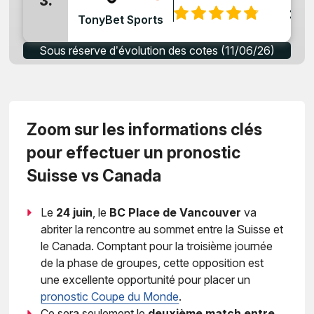
3.
:
TonyBet Sports
Sous réserve d’évolution des cotes (11/06/26)
Zoom sur les informations clés
pour effectuer un pronostic
Suisse vs Canada
Le
24 juin
, le
BC Place de Vancouver
va
abriter la rencontre au sommet entre la Suisse et
le Canada. Comptant pour la troisième journée
de la phase de groupes, cette opposition est
une excellente opportunité pour placer un
pronostic Coupe du Monde
.
Ce sera seulement le
deuxième match entre