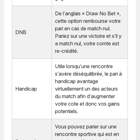
De l’anglais « Draw No Bet »,
cette option rembourse votre
pari en cas de match nul.
DNB
Pariez sur une victoire et s’il y
a match nul, votre comte est
re-crédité.
Utile lorsqu’une rencontre
s’avère déséquilibrée, le pari à
handicap avantage
Handicap
virtuellement un des acteurs
du match afin d’augmenter
votre cote et donc vos gains
potentiels.
Vous pouvez parier sur une
rencontre sportive qui est en