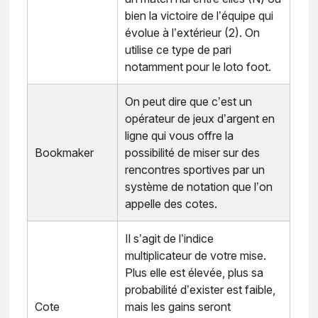
bien la victoire de l’équipe qui
évolue à l’extérieur (2). On
utilise ce type de pari
notamment pour le loto foot.
On peut dire que c’est un
opérateur de jeux d’argent en
ligne qui vous offre la
Bookmaker
possibilité de miser sur des
rencontres sportives par un
système de notation que l’on
appelle des cotes.
Il s’agit de l’indice
multiplicateur de votre mise.
Plus elle est élevée, plus sa
probabilité d’exister est faible,
Cote
mais les gains seront