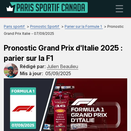
☰
Paris sportif
Pronostic Sportif
Parier sur la Formule 1
Pronostic
Grand Prix Italie - 07/09/2025
Pronostic Grand Prix d'Italie 2025 :
parier sur la F1
Rédigé par
:
Julien Beaulieu
Mis à jour
:
05/09/2025