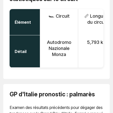
🏎️ Circuit
📏 Longueur
du circuit
Élément
Autodromo
5,793 km
Nazionale
Détail
Monza
GP d'Italie pronostic : palmarès
Examen des résultats précédents pour dégager des