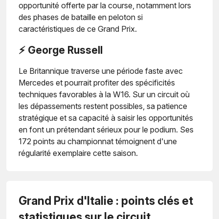
opportunité offerte par la course, notamment lors
des phases de bataille en peloton si
caractéristiques de ce Grand Prix.
⚡ George Russell
Le Britannique traverse une période faste avec
Mercedes et pourrait profiter des spécificités
techniques favorables à la W16. Sur un circuit où
les dépassements restent possibles, sa patience
stratégique et sa capacité à saisir les opportunités
en font un prétendant sérieux pour le podium. Ses
172 points au championnat témoignent d'une
régularité exemplaire cette saison.
Grand Prix d'Italie : points clés et
statistiques sur le circuit