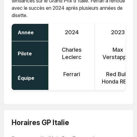
tendances sur le Grand Prix d'Italie. Ferrari a renoué
avec le succès en 2024 après plusieurs années de
disette.
2024
2023
Année
Charles
Max
Pilote
Leclerc
Verstappen
Ferrari
Red Bull-
Équipe
Honda RBPT
Horaires GP Italie