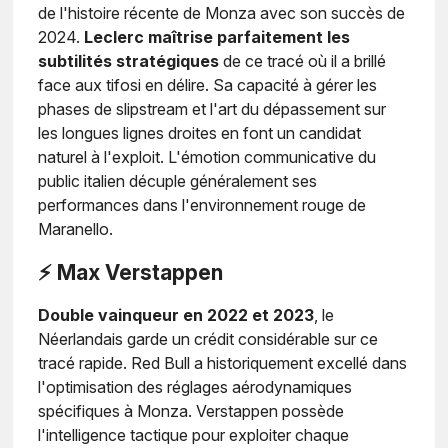
de l'histoire récente de Monza avec son succès de
2024.
Leclerc maîtrise parfaitement les
subtilités stratégiques
de ce tracé où il a brillé
face aux tifosi en délire. Sa capacité à gérer les
phases de slipstream et l'art du dépassement sur
les longues lignes droites en font un candidat
naturel à l'exploit. L'émotion communicative du
public italien décuple généralement ses
performances dans l'environnement rouge de
Maranello.
⚡ Max Verstappen
Double vainqueur en 2022 et 2023
, le
Néerlandais garde un crédit considérable sur ce
tracé rapide. Red Bull a historiquement excellé dans
l'optimisation des réglages aérodynamiques
spécifiques à Monza. Verstappen possède
l'intelligence tactique pour exploiter chaque