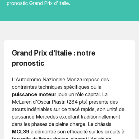
pronostic Grand Prix d'Italie.
Grand Prix d'Italie : notre
pronostic
L'Autodromo Nazionale Monza impose des
contraintes techniques spécifiques où la
puissance moteur
joue un rôle capital. La
McLaren d'Oscar Piastri (284 pts) présente des
atouts indéniables sur ce tracé rapide, son unité de
puissance Mercedes excellant traditionnellement
dans les phases de pleine charge. Le châssis
MCL39
a démontré son efficacité sur les circuits à