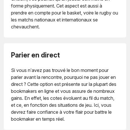
forme physiquement. Cet aspect est aussi à
prendre en compte pour le basket, voire le rugby ou
les matchs nationaux et internationaux se
chevauchent.
Parier en direct
Si vous n’avez pas trouvé le bon moment pour
parier avant la rencontre, pourquoi ne pas jouer en
direct ? Cette option est présente sur la plupart des
bookmakers en ligne et vous assure de nombreux
gains. En effet, les cotes évoluent au fil du match,
et ce, en fonction des situations de jeu. Ici, vous
devrez faire confiance à votre flair pour battre le
bookmaker en temps réel.